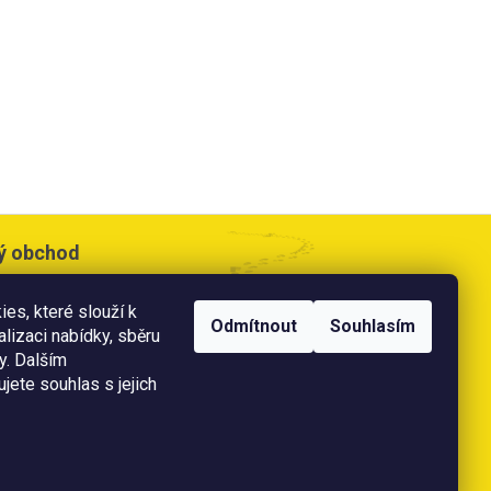
ý obchod
cesta 533,
es, které slouží k
e
Odmítnout
Souhlasím
alizaci nabídky, sběru
doba:
y. Dalším
0 - 17:00 hod
jete souhlas s jejich
 11:00 hod
ě
platební karty