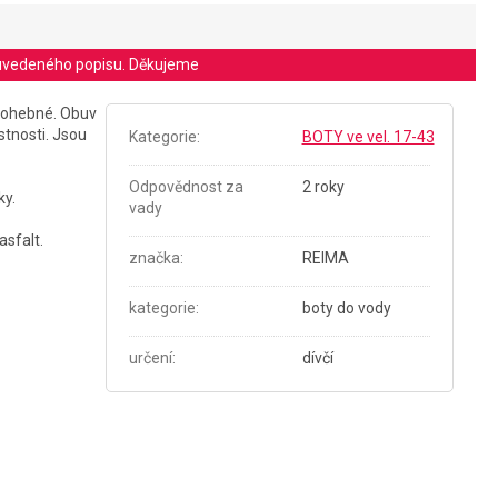
le uvedeného popisu. Děkujeme
 ohebné. Obuv
stnosti. Jsou
Kategorie
:
BOTY ve vel. 17-43
Odpovědnost za
2 roky
ky.
vady
asfalt.
značka
:
REIMA
kategorie
:
boty do vody
určení
:
dívčí