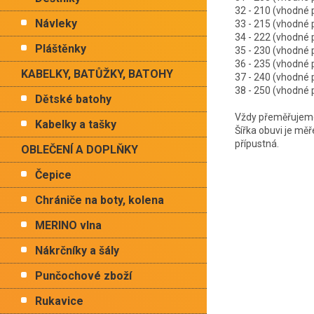
32 - 210 (vhodné
Návleky
33 - 215 (vhodné
34 - 222 (vhodné
Pláštěnky
35 - 230 (vhodné
36 - 235 (vhodné
KABELKY, BATŮŽKY, BATOHY
37 - 240 (vhodné
38 - 250 (vhodné
Dětské batohy
Vždy přeměřujeme 
Kabelky a tašky
Šířka obuvi je mě
přípustná.
OBLEČENÍ A DOPLŇKY
Čepice
Chrániče na boty, kolena
MERINO vlna
Nákrčníky a šály
Punčochové zboží
Rukavice