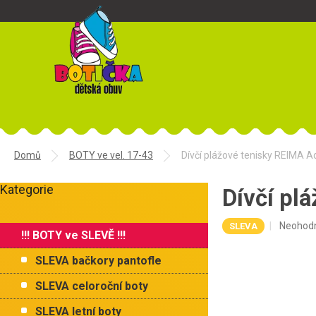
Přejít
na
obsah
Domů
BOTY ve vel. 17-43
Dívčí plážové tenisky REIMA Ad
P
Kategorie
o
Dívčí pl
Přeskočit
s
kategorie
t
Průměr
Neohod
SLEVA
!!! BOTY ve SLEVĚ !!!
r
hodnoce
a
produkt
SLEVA bačkory pantofle
je
n
0,0
n
SLEVA celoroční boty
z
í
5
SLEVA letní boty