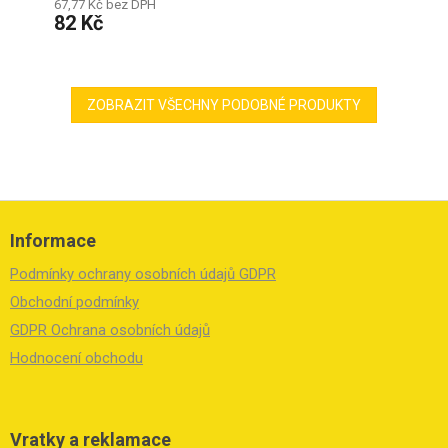
67,77 Kč bez DPH
82 Kč
ZOBRAZIT VŠECHNY PODOBNÉ PRODUKTY
Z
á
Informace
p
a
Podmínky ochrany osobních údajů GDPR
t
í
Obchodní podmínky
GDPR Ochrana osobních údajů
Hodnocení obchodu
Vratky a reklamace