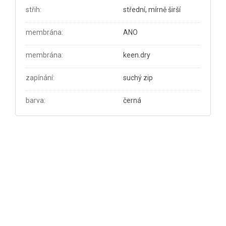
střih
:
střední, mírně širší
membrána
:
ANO
membrána
:
keen.dry
zapínání
:
suchý zip
barva
:
černá