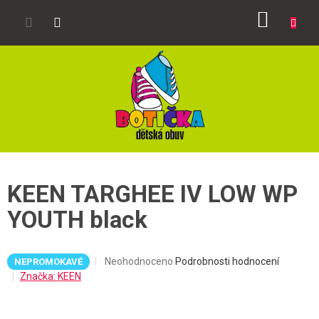
Přejít
NÁKUP
na
obsah
KOŠÍK
KEEN TARGHEE IV LOW WP
YOUTH black
Průměrné
Neohodnoceno
Podrobnosti hodnocení
NEPROMOKAVÉ
hodnocení
Značka:
KEEN
produktu
je
0,0