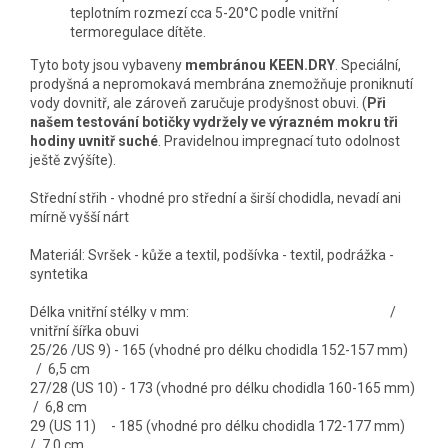
teplotním rozmezí cca 5-20°C podle vnitřní
termoregulace dítěte.
Tyto boty jsou vybaveny
membránou KEEN.DRY
. Speciální,
prodyšná a nepromokavá membrána znemožňuje proniknutí
vody dovnitř, ale zároveň zaručuje prodyšnost obuvi. (
Při
našem testování botičky vydržely ve výrazném mokru tři
hodiny uvnitř suché
. Pravidelnou impregnací tuto odolnost
ještě zvýšíte).
Střední střih - vhodné pro střední a širší chodidla, nevadí ani
mírně vyšší nárt
Materiál: Svršek
- kůže a textil,
podšívka
- textil,
podrážka
-
syntetika
Délka vnitřní stélky v mm: /
vnitřní šířka obuvi
25/26 /US 9) - 165 (vhodné pro délku chodidla 152-157 mm)
/ 6,5 cm
27/28 (US 10) - 173 (vhodné pro délku chodidla 160-165 mm)
/ 6,8 cm
29 (US 11) - 185 (vhodné pro délku chodidla 172-177 mm)
/ 7,0 cm