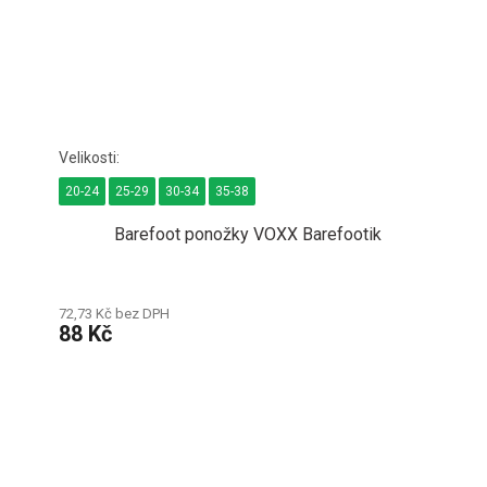
20-24
25-29
30-34
35-38
Barefoot ponožky VOXX Barefootik
72,73 Kč bez DPH
88 Kč