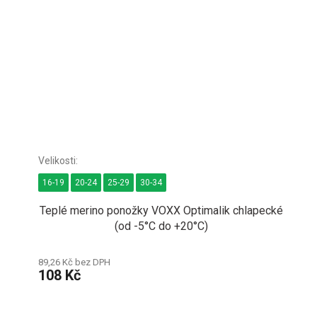
16-19
20-24
25-29
30-34
Teplé merino ponožky VOXX Optimalik chlapecké
(od -5°C do +20°C)
89,26 Kč bez DPH
108 Kč