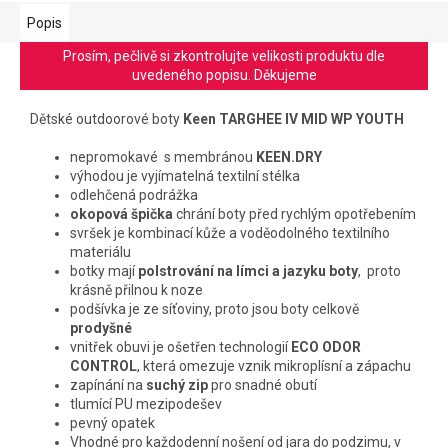
Popis
Prosím, pečlivě si zkontrolujte velikosti produktu dle
uvedeného popisu. Děkujeme
Dětské outdoorové boty
Keen TARGHEE IV MID WP YOUTH
nepromokavé
s membránou
KEEN.DRY
výhodou je vyjímatelná textilní stélka
odlehčená podrážka
okopová špička
chrání boty před rychlým opotřebením
svršek je kombinací kůže a voděodolného textilního
materiálu
botky mají
polstrování na límci a jazyku boty
, proto
krásně přilnou k noze
podšívka je ze síťoviny, proto jsou boty celkově
prodyšné
vnitřek obuvi je ošetřen technologií
ECO ODOR
CONTROL
, která omezuje vznik mikroplísní a zápachu
zapínání na
suchý zip
pro snadné obutí
tlumící PU mezipodešev
pevný opatek
Vhodné pro každodenní nošení od jara do podzimu, v