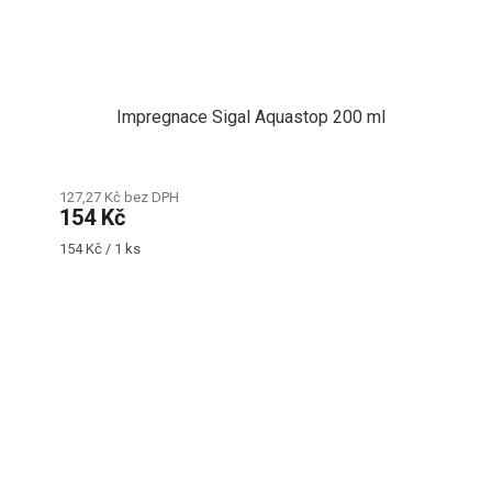
Impregnace Sigal Aquastop 200 ml
127,27 Kč bez DPH
154 Kč
Měrná
154 Kč / 1 ks
cena: