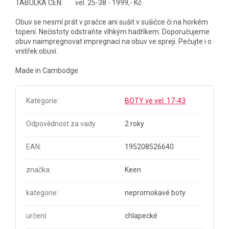
TABULKA CEN: vel. 25-38 - 1999,- Kč
Obuv se nesmí prát v pračce ani sušit v sušičce či na horkém
topení. Nečistoty odstraňte vlhkým hadříkem. Doporučujeme
obuv naimpregnovat impregnací na obuv ve spreji. Pečujte i o
vnitřek obuvi.
Made in Cambodge
Kategorie
:
BOTY ve vel. 17-43
Odpovědnost za vady
2 roky
EAN
:
195208526640
značka
:
Keen
kategorie
:
nepromokavé boty
určení
:
chlapecké