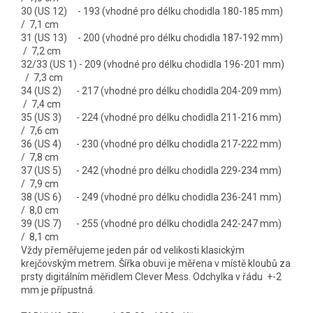
30 (US 12) - 193 (vhodné pro délku chodidla 180-185 mm)
/ 7,1 cm
31 (US 13) - 200 (vhodné pro délku chodidla 187-192 mm)
/ 7,2 cm
32/33 (US 1) - 209 (vhodné pro délku chodidla 196-201 mm)
/ 7,3 cm
34 (US 2) - 217 (vhodné pro délku chodidla 204-209 mm)
/ 7,4 cm
35 (US 3) - 224 (vhodné pro délku chodidla 211-216 mm)
/ 7,6 cm
36 (US 4) - 230 (vhodné pro délku chodidla 217-222 mm)
/ 7,8 cm
37 (US 5) - 242 (vhodné pro délku chodidla 229-234 mm)
/ 7,9 cm
38 (US 6) - 249 (vhodné pro délku chodidla 236-241 mm)
/ 8,0 cm
39 (US 7) - 255 (vhodné pro délku chodidla 242-247 mm)
/ 8,1 cm
Vždy přeměřujeme jeden pár od velikosti klasickým
krejčovským metrem. Šířka obuvi je měřena v místě kloubů za
prsty digitálním měřidlem Clever Mess. Odchylka v řádu +-2
mm je přípustná.