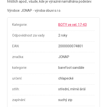
hřištích apod., všude, kde je výrazně namáhána podešev.
Výrobce: JONAP - výroba obuvi s.r.o.
Kategorie
:
BOTY ve vel. 17-43
Odpovědnost za vady
2 roky
EAN
:
2000000074801
značka
:
JONAP
kategorie
:
barefoot sandále
určení
:
chlapecké
střih
:
střední, mírně širší
zapínání
:
suchý zip