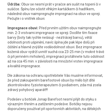
Údržba:
Obuv se nesmí prát v pračce ani sušit na topení či v
sušičce. Špínu lze očistit vlhkým kartáčkem či hadříkem,
následně obuv naimpregnujte impregnací na obuv ve spreji.
Pečujte i o vnitřek obuvi.
Impregnace obuvi:
Před prvním užitím obuv naimpregnujte
min. 2-3 vrstvami impregnace ve spreji. Docílíte tím fixace
barvy (boty tak rychle nešisují - neztrácejí barvu), větší
odolnosti proti ušpinění, navíc špína jde pak lépe dolů při
čištění a hlavně zvýšíte voděodolnost obuvi. Bez impregnace
kožená obuv vydrží uvnitř suchá cca 23-25 min (v mokré trávě
či při jemném mrholení), impregnací protáhnete tuto odolnost
až na cca 45 min. v závislosti na množství vrstev impregnace
a kvalitě impregnace.
Dle zákona na ochranu spotřebitele Vás musíme informovat,
že před zakoupením barefootové obuvi by mělo být dítě
zkontrolováno fyzioterapeutem či podiatrem, zda má zcela
zdravý pohybový aparát!!!
Podešev u botiček Jonap Barefoot nesmí přijít do styku s
výrazným třením a zatížením podešve. Botičky nejsou
doporučeny používat při sportovních aktivitách, na dětských