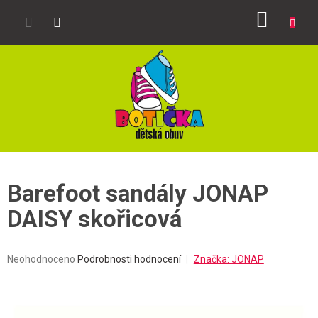
Přejít
NÁKUP
na
obsah
KOŠÍK
Barefoot sandály JONAP
DAISY skořicová
Průměrné
Neohodnoceno
Podrobnosti hodnocení
Značka:
JONAP
hodnocení
produktu
je
0,0