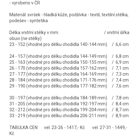
- vyrobeno v ČR
Materiál: svršek - hladká kůže, podšívka - textil, textilní stélka,
podešev - syntetika
Délka vnitřní stélky v mm: / vnitřní šířka
obuvi (ne stélky)
23 - 152 (vhodné pro délku chodidla 140-144 mm) / 6,6 cm
24 - 157 (vhodné pro délku chodidla 144-149 mm) / 6,8 cm
25 - 163 (vhodné pro délku chodidla 150-155 mm) / 6,9 cm
26 - 170 (vhodné pro délku chodidla 157-162 mm) / 7,1 cm
27 - 177 (vhodné pro délku chodidla 164-169 mm) / 7,3 cm
28 - 184 (vhodné pro délku chodidla 171-176 mm) / 7,4 cm
29 - 190 (vhodné pro délku chodidla 177-182 mm) / 7,6 cm
30 - 197 (vhodné pro délku chodidla 184-189 mm) / 7,8 cm
31 - 205 (vhodné pro délku chodidla 192-197 mm) / 8,4 cm
32 - 212 (vhodné pro délku chodidla 199-204 mm) / 8,7 cm
33 - 219 (vhodné pro délku chodidla 206-211 mm) / 8,9 cm
TABULKA CEN: vel. 23-26 - 1417,- Kč vel. 27-31 - 1449,-
Kč