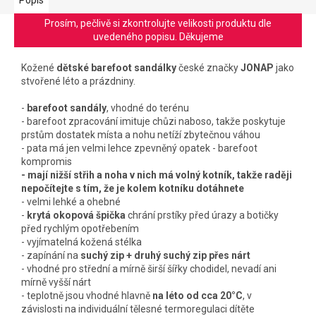
Prosím, pečlivě si zkontrolujte velikosti produktu dle
uvedeného popisu. Děkujeme
Kožené
dětské barefoot sandálky
české značky
JONAP
jako
stvořené léto a prázdniny.
-
barefoot sandály
, vhodné do terénu
- barefoot zpracování imituje chůzi naboso, takže poskytuje
prstům dostatek místa a nohu netíží zbytečnou váhou
- pata má jen velmi lehce zpevněný opatek - barefoot
kompromis
- mají nižší střih a noha v nich má volný kotník, takže raději
nepočítejte s tím, že je kolem kotníku dotáhnete
- velmi lehké a ohebné
-
krytá okopová špička
chrání prstíky před úrazy a botičky
před rychlým opotřebením
- vyjímatelná kožená stélka
- zapínání na
suchý zip + druhý suchý zip přes nárt
- vhodné pro střední a mírně širší šířky chodidel, nevadí ani
mírně vyšší nárt
- teplotně jsou vhodné hlavně
na léto
od cca 20°C
, v
závislosti na individuální tělesné termoregulaci dítěte