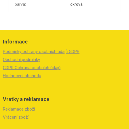
barva
:
okrová
Z
á
Informace
p
a
Podmínky ochrany osobních údajů GDPR
t
í
Obchodní podmínky
GDPR Ochrana osobních údajů
Hodnocení obchodu
Vratky a reklamace
Reklamace zboží
Vrácení zboží