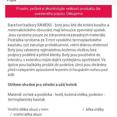
Prosím, pečlivě si zkontrolujte velikosti produktu dle
uvedeného popisu. Děkujeme
Barefoot bačkory RAWEKS - b
oty jsou šité dle kritérií bosého a
minimalistického obouvání, mají lehoučce zpevněný opatek.
Jsou vyrobeny pouze ze zdravotně nezávadných materiálů.
Podrážka vyrobena ze 3 mm vysokého termoplastického
kaučuku, což zaručuje protiskluznost, velmi dobrou ohebnost.
Boty jsou vybaveny vyjímatelnou koženou vložkou bez
podpory podélné a příčné klenby. Boty jsou použitelné do
interiéru, v exteriéru může dojít k rychlejšímu opotřebení. Ve
špičce jsou bačkůrky prošité do podešve, čímž jsou chráněny
před rozlepením způsobené lezením či houpáním nohou pod
židlí.
Střihem vhodné pro střední a užší kotník
Materiál: svršek a podšívka - textil, kožená stélka, podešev -
termoplastický kaučuk
Vnitřní délka obuvi v mm: / šířka stélky
/ vnitřní šířka obuvi