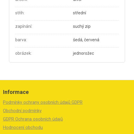
střih
:
střední
zapínání
:
suchý zip
barva
:
šedá, červená
obrázek
:
jednorožec
Z
á
Informace
p
a
Podmínky ochrany osobních údajů GDPR
t
í
Obchodní podmínky
GDPR Ochrana osobních údajů
Hodnocení obchodu