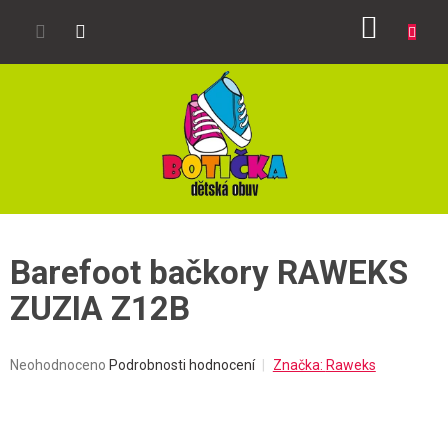
Přejít
NÁKUP
na
obsah
KOŠÍK
Barefoot bačkory RAWEKS
ZUZIA Z12B
Průměrné
Neohodnoceno
Podrobnosti hodnocení
Značka:
Raweks
hodnocení
produktu
je
0,0