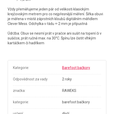
Vždy přeměřujeme jeden pár od velikosti klasickým
krejčovským metrem pro co nejpřesnější měření. Šířka obuvi
je měřena v místě záprstních kloubů digitálním měřidlem
Clever Mess. Odchylka v řádu +-2 mm je přípustná
Údržba: Obuv se nesmí prát v pračce ani sušit na topení či v
sušičce, prát ručně max. na 30°C. Špínu lze čistit vlhkým
kartáčkem či hadříkem
Kategorie
:
Barefoot bačkory
Odpovědnost za vady
2 roky
značka
:
RAWEKS
kategorie
:
barefoot bačkory
určení
:
dívčí