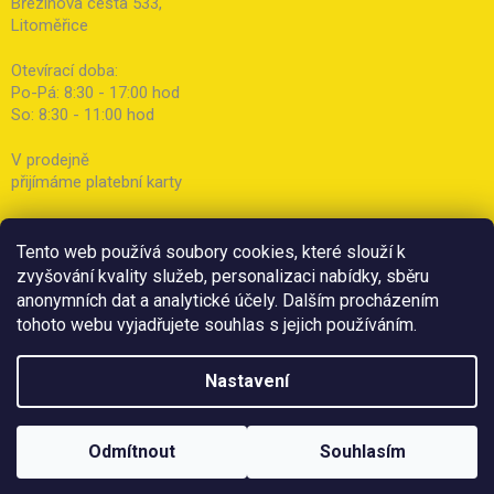
Březinova cesta 533,
Litoměřice
Otevírací doba:
Po-Pá: 8:30 - 17:00 hod
So: 8:30 - 11:00 hod
V prodejně
přijímáme platební karty
Tento web používá soubory cookies, které slouží k
zvyšování kvality služeb, personalizaci nabídky, sběru
anonymních dat a analytické účely. Dalším procházením
tohoto webu vyjadřujete souhlas s jejich používáním.
Nastavení
Odmítnout
Souhlasím
Copyright 2026
Botička
. Všechna práva vyhrazena.