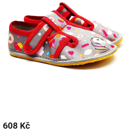
z
5
hvězdiček.
608 Kč