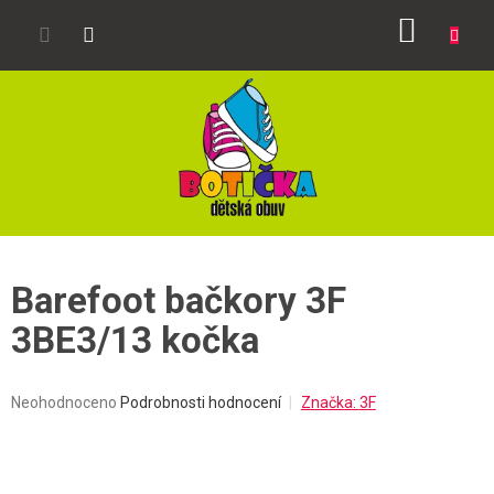
Přejít
NÁKUP
na
obsah
KOŠÍK
Barefoot bačkory 3F
3BE3/13 kočka
Průměrné
Neohodnoceno
Podrobnosti hodnocení
Značka:
3F
hodnocení
produktu
je
0,0