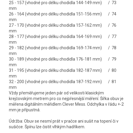
25 - 157 (vhodné pro délku chodidla 144-149 mm) / 73
mm
26 - 164 (vhodné pro délku chodidla 151-156 mm) / 74
mm
27 - 170 (vhodné pro délku chodidla 157-162 mm) / 76
mm
28 - 177 (vhodné pro délku chodidla 164-169 mm) / 77
mm
29 - 182 (vhodné pro délku chodidla 169-174 mm) / 78
mm
30 - 189 (vhodné pro délku chodidla 176-181 mm) / 79
mm
31 - 195 (vhodné pro délku chodidla 182-187 mm) / 80
mm
32 - 200 (vhodné pro délku chodidla 187-192 mm) / 81
mm
Vždy přeměřujeme jeden pár od velikosti klasickým
krejčovským metrem pro co nejpřesnější měření. Šířka obuv je
měřena digitálním měřidlem Clever Mess. Odchylka v řádu +-2
mm je přípustná.
Údržba: Obuv se nesmí prát v pračce ani sušit na topení či v
sušičce. Špínu lze čistit vlhkým hadříkem.