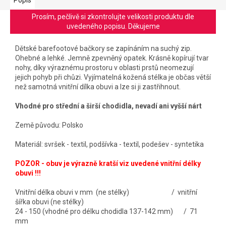
Prosím, pečlivě si zkontrolujte velikosti produktu dle
uvedeného popisu. Děkujeme
Dětské barefootové bačkory se zapínáním na suchý zip.
Ohebné a lehké. Jemně zpevněný opatek. Krásně kopírují tvar
nohy, díky výraznému prostoru v oblasti prstů neomezují
jejich pohyb při chůzi. Vyjímatelná kožená stélka je občas větší
než samotná vnitřní dílka obuvi a lze si ji zastřihnout.
Vhodné pro střední a širší chodidla, nevadí ani vyšší nárt
Země původu: Polsko
Materiál: svršek - textil, podšívka - textil, podešev - syntetika
POZOR - obuv je výrazně kratší viz uvedené vnitřní délky
obuvi !!!
Vnitřní délka obuvi v mm (ne stélky) / vnitřní
šířka obuvi (ne stélky)
24 - 150 (vhodné pro délku chodidla 137-142 mm) / 71
mm