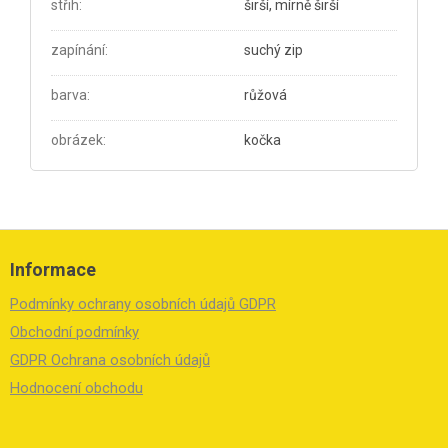
střih
:
širší, mírně širší
zapínání
:
suchý zip
barva
:
růžová
obrázek
:
kočka
Z
á
Informace
p
a
Podmínky ochrany osobních údajů GDPR
t
í
Obchodní podmínky
GDPR Ochrana osobních údajů
Hodnocení obchodu