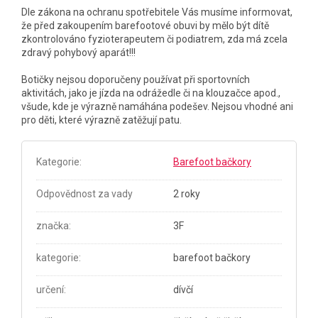
Dle zákona na ochranu spotřebitele Vás musíme informovat,
že před zakoupením barefootové obuvi by mělo být dítě
zkontrolováno fyzioterapeutem či podiatrem, zda má zcela
zdravý pohybový aparát!!!
Botičky nejsou doporučeny používat při sportovních
aktivitách, jako je jízda na odrážedle či na klouzačce apod.,
všude, kde je výrazně namáhána podešev. Nejsou vhodné ani
pro děti, které výrazně zatěžují patu.
Kategorie
:
Barefoot bačkory
Odpovědnost za vady
2 roky
značka
:
3F
kategorie
:
barefoot bačkory
určení
:
dívčí