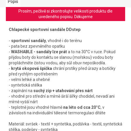
Popis
Prosím, pečlivě si zkontrolujte velikosti produktu dle
uvedeného popisu. Děkujeme
Chlapecké sportovní sandále DDstep
-
sportovní sandály
, vhodné i do terénu
- pata bez zpevněného opatku
-
WASHABLE -
sandály lze prát
a to na 30°C v ruce. Pokud
přijdou boty do kontaktu se slanou (mořskou) vodou boty
propláchněte čistou vodou, aby sůl obuv nepoškodila.
-
krytá okopová špička
chrání prstíky před úrazy a botičky
před rychlým opotřebením
- velmi lehké a ohebné
- syntetická stélka
- zapínání na
suchý zip + utahování přes nárt
- vhodné pro střední a mírně širší šířky chodidel, nevadí ani
mírně vyšší nárt
- teplotně jsou vhodné hlavně
na léto
od cca 20°C
, v
závislosti na individuální tělesné termoregulaci dítěte
Materiál: svršek - textil + syntetika, podšívka - textil, syntetická
stélka, podešev - syntetika