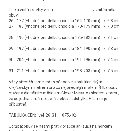
Délka vnitřní stélky v mm: / vnitřní šířka
obuvi
26 - 177 (vhodné pro délku chodidla 164-170 mm) / 6,8 cm
27 - 183 (vhodné pro délku chodidla 170-175 mm) / 7,0 cm
28 - 190 (vhodné pro délku chodidla 176-182 mm) / 7,1 cm
29 - 197 (vhodné pro délku chodidla 184-190 mm) / 7,3 cm
30 - 204 (vhodné pro délku chodidla 191-196 mm) / 7,4 cm
31 - 211 (vhodné pro délku chodidla 198-203 mm) / 7,5 cm
Vždy přeměřujeme jeden pár od velikosti klasickým
krejčovským metrem pro co nejpřesnější měření. Šířka obuvi
měřena digitálním měřidlem Clever Mess. Vzhledem k tomu,
že se jedná o ruční práci šití obuvi, odchylka +-2 mm je
přípustná.
TABULKA CEN:
vel. 26-31 - 1075,- Kč
Údržba: obuv se nesmí prát v pračce ani sušit na horkém