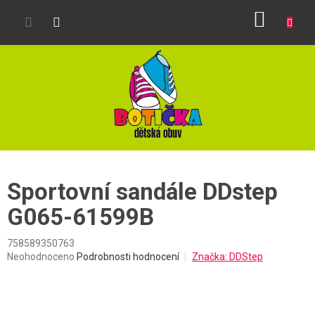
Přejít
NÁKUP
na
obsah
KOŠÍK
Sportovní sandále DDstep
G065-61599B
758589350763
Průměrné
Neohodnoceno
Podrobnosti hodnocení
Značka:
DDStep
hodnocení
produktu
je
0,0