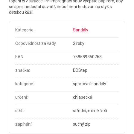
topení či v sušičce. Při impregnaci obuv vycpěte papírem, aby
se sprej nedostal dovnitř, neboť není testován na styk s
dětskou kůží.
Kategorie
:
Sandály
Odpovědnost za vady
2 roky
EAN
:
758589350763
značka
:
DDStep
kategorie
:
sportovní sandály
určení
:
chlapecké
střih
:
střední, mírně širší
zapínání
:
suchý zip